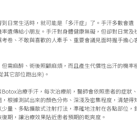
響到日常生活時，就可能是「多汗症」了。手汗多數會遺
機率遺傳給小朋友。手汗對身體健康無礙，但卻對日常及
濕考卷、不敢與喜歡的人牽手、重要會議見面時握手擔心
，但需麻醉、術後照顧麻煩，而且產生代償性出汗的機率
從其它部位跑出來)。
Botox治療手汗，每次治療前，醫師會依照患者的症狀
圍，根據測試出來的顏色分佈、深淺及密集程度，清楚得
以少量、多點擴散式注射打法，準確地注射在各點部位，
恢復期，讓治療效果貼近患者預期的乾爽度。