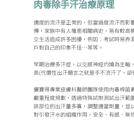
肉毒除手汗治療原理
適度的流汗是正常的，但當過度流汗而影
傳，家族中有人罹患相關病史，易有較高
交生活造成許多困擾，例如：考試時易弄
戶對自己的印象不佳…等等。
早期治療多汗症，以交感神經灼燒為主軸
高(代償性出汗簡言之就是手不流汗了，卻
儷寶得專業皮膚科醫師團隊使用肉毒桿菌素
嚴重程度規劃，透過特殊試劑測試出汗範
該部位的出汗量多寡，調整適當劑量，並
對引發汗水的組織作用，安全、有感、無