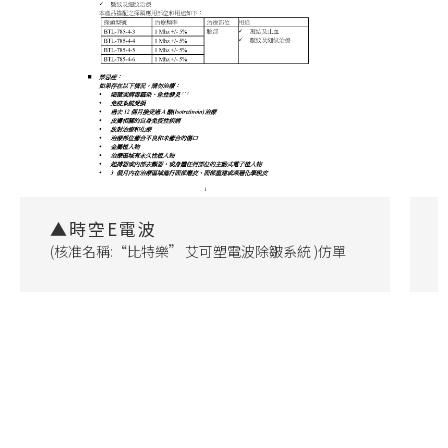
▲時空E電波
(核准名稱:“比特樂” 艾可塑電波除皺系統 )仿單