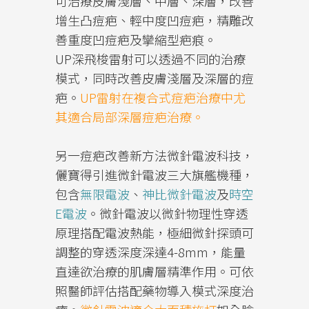
可治療皮膚淺層、中層、深層，改善
增生凸痘疤、輕中度凹痘疤，精雕改
善重度凹痘疤及攣縮型疤痕。
UP深飛梭雷射可以透過不同的治療
模式，同時改善皮膚淺層及深層的痘
疤。
UP雷射在複合式痘疤治療中尤
其適合局部深層痘疤治療。
另一痘疤改善新方法微針電波科技，
儷寶得引進微針電波三大旗艦機種，
包含
無限電波
、
神比微針電波
及
時空
E電波
。微針電波以微針物理性穿透
原理搭配電波熱能，極細微針探頭可
調整的穿透深度深達4-8mm，能量
直達欲治療的肌膚層精準作用。可依
照醫師評估搭配藥物導入模式深度治