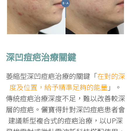
深凹痘疤治療關鍵
萎縮型深凹痘疤治療的關鍵「
在對的深
度及位置，給予精準足夠的能量
」。
傳統痘疤治療深度不足，難以改善較深
層的痘疤。儷寶得針對深凹痘疤患者會
建議新型複合式的痘疤治療，以UP深