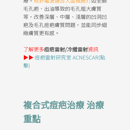
療。
微針電波適合大面積施打
如全臉
毛孔疤、出油導致的毛孔粗大膚質
等，改善深層、中層、淺層的凹洞凹
疤及毛孔痘疤膚質問題，並能同步細
緻膚質更有感。
了解更多
痘疤雷射/冷纖雷射
資訊
▶▶
痘疤雷射研究室 ACNESCAR(點
擊)
複合式痘疤治療 治療
重點