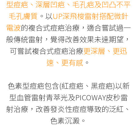
型痘疤、深層凹疤、毛孔疤及凹凸不平
毛孔膚質
。以
UP深飛梭雷射搭配微針
電波
的複合式痘疤治療，適合嘗試過一
般傳統雷射，覺得改善效果未達期望，
可嘗試複合式痘疤治療
更深層、更迅
速、更有感
。
色素型痘疤包含(紅痘疤、黑痘疤)以新
型血管雷射青萃光及PICOWAY皮秒雷
射治療，改善發炎性痘痘導致的泛紅、
色素沉澱。