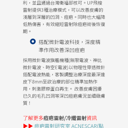
利，並且通過台灣衛福部核可。UP飛梭
雷射提供3種治療模式，可以改善皮膚的
淺層到深層的凹洞、痘疤。同時也大幅降
低熱傷害，有效縮短雷射除痘疤術後恢復
期。
搭配微針電波科技，深度精
準作用改善深凹痘疤
採用微針電波旗艦機種(無限電波、神比
微針電波、時空E電波)以物理性穿透微針
搭配電波熱能，客製調整治療深度最深達
皮下8mm至欲治療的部位精準加熱作
用，刺激膠原蛋白再生。 改善皮膚困擾
已久的毛孔凹洞等深凹痘疤膚況並細緻膚
質！
了解更多
痘疤雷射/冷纖雷射
資訊
▶▶
痘疤雷射研究室 ACNESCAR(點