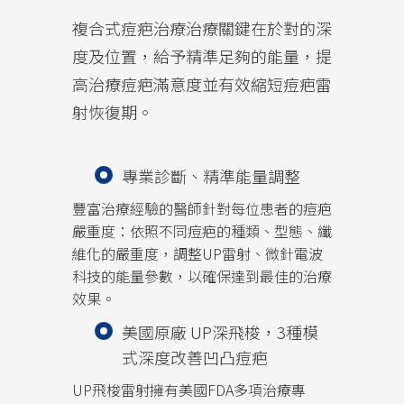
複合式痘疤治療治療關鍵在於對的深
度及位置，給予精準足夠的能量，提
高治療痘疤滿意度並有效縮短痘疤雷
射恢復期。
專業診斷、精準能量調整
豐富治療經驗的醫師針對每位患者的痘疤
嚴重度：依照不同痘疤的種類、型態、纖
維化的嚴重度，調整UP雷射、微針電波
科技的能量參數，以確保達到最佳的治療
效果。
美國原廠 UP深飛梭，3種模
式深度改善凹凸痘疤
UP飛梭雷射擁有美國FDA多項治療專