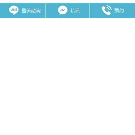
醫美諮詢
私訊
預約
相關主題
痘痘/痘疤
藍雷射CAPRI
複合式痘疤治療
UltraClear冷纖雷射
CUREJET酷捷