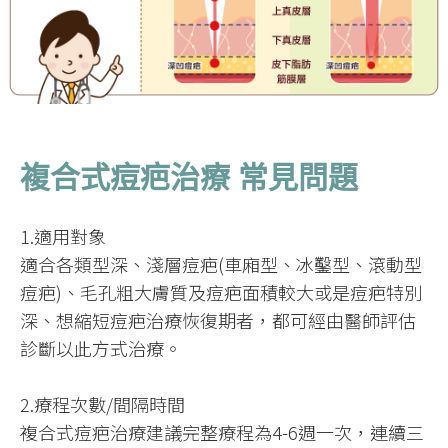
複合式痘疤治療 常見問題
1.適用對象
適合各類型深、淺層痘疤(車廂型、冰鑿型、滾動型
痘疤)、毛孔粗大膚質及痘疤面積較大或是痘疤特別
深、想縮短痘疤治療恢復期者，都可經由醫師評估
診斷以此方式治療。
2.療程次數/間隔時間
複合式痘疤治療建議完整療程為4-6週一次，連續三