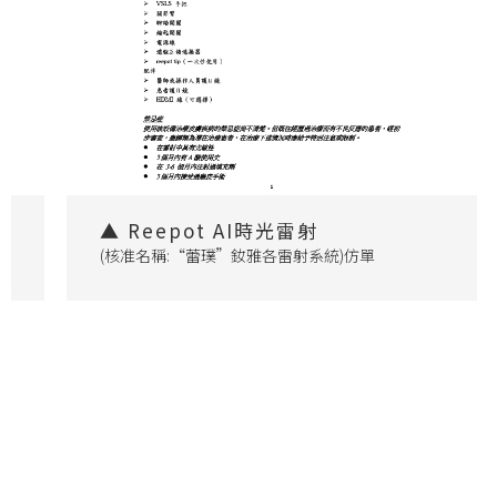
▲ Reepot AI時光雷射
(核准名稱:“蕾璞”釹雅各雷射系統)仿單