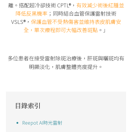
離。搭配超冷卻技術 CPTL®，
有效減少術後紅腫並
降低反黑機率
；同時結合血管保護雷射技術
VSLS®，
保護血管不受熱傷害並維持表皮肌膚安
全，單次療程即可大幅改善斑點
。」
多位患者在接受雷射除斑治療後，肝斑與曬斑均有
明顯淡化，肌膚整體亮度提升。
目錄索引
Reepot AI時光雷射