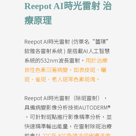
Reepot AI時光雷射 治
療原理
Reepot AI時光雷射 (仿單名“蕾璞”
釹雅各雷射系統 ) 是搭載AI人工智慧
系統的532nm波長雷射，
用於治療
良性色素沉著病變，如表皮斑、曬
斑、雀斑、老人斑等色素斑塊。
Reepot AI時光雷射（除斑雷射），
具備病變影像分析技術AUTODERM®
，可針對斑點進行影像精準分析，並
快速精準輸出能量，在雷射除斑治療
前會以
-2℃至-6℃急速冷卻皮膚溫度