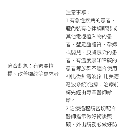
注意事項：
1.有急性疾病的患者、
體內裝有⼼律調節器或
其他電極植入物的患
者、蟹足腫體質、孕婦
或嬰兒、皮膚感染的患
者、有溫度感知障礙的
適合對象：有緊實拉
患者等族群不適合使用
提、改善皺紋等需求者
神比微針電波(神比美德
電波系統)治療，治療前
請先經由專業醫師診
斷。
2.治療過程請密切配合
醫師指示做好術後照
顧，外出請務必做好防