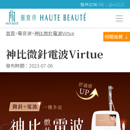
醫美諮詢LINE：@sv2112
首頁
電音波
神比微針電波Virtue
相關推薦 ↓
神比微針電波Virtue
發布時間：
2023-07-06