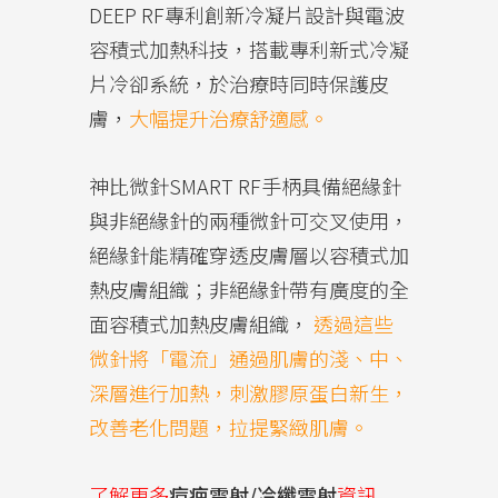
DEEP RF專利創新冷凝片設計與電波
容積式加熱科技，搭載專利新式冷凝
片冷卻系統，於治療時同時保護皮
膚，
大幅提升治療舒適感。
神比微針SMART RF手柄具備絕緣針
與非絕緣針的兩種微針可交叉使用，
絕緣針能精確穿透皮膚層以容積式加
熱皮膚組織；非絕緣針帶有廣度的全
面容積式加熱皮膚組織，
透過這些
微針將「電流」通過肌膚的淺、中、
深層進行加熱，刺激膠原蛋白新生，
改善老化問題，拉提緊緻肌膚。
了解更多
痘疤雷射/冷纖雷射
資訊