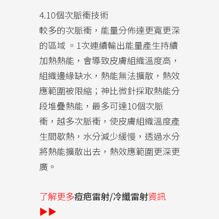
4.10個次脈衝技術
較多的次脈衝，能量分佈達更寬更深
的區域 。1次連續輸出能量產生持續
加熱熱能，會導致皮膚組織溫度高，
組織邊緣缺水，熱能無法擴散，熱效
應範圍被限縮；神比微針採取熱能分
段堆疊熱能，最多可達10個次脈
衝，越多次脈衝，使皮膚組織溫度產
生間歇熱，水分減少緩慢，透過水分
將熱能擴散出去，熱效應範圍更深更
廣。
了解更多
痘疤雷射/冷纖雷射
資訊
▶▶