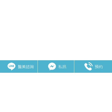
醫美諮詢
私訊
預約
相關主題
無限電波POTENZA