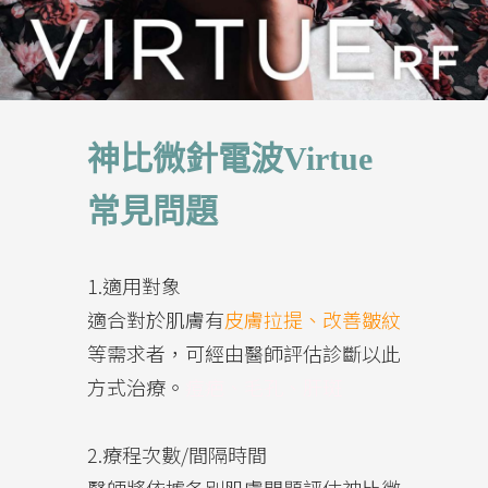
神比微針電波Virtue
常見問題
1.適用對象
適合對於肌膚有
皮膚拉提、改善皺紋
等需求者，可經由醫師評估診斷以此
方式治療。
痘疤、毛孔、肝斑
2.療程次數/間隔時間