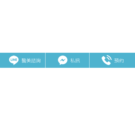
醫美諮詢
私訊
預約
相關主題
絲酷秀SculpSure
酷爾塑平CoolSculpting
肌動減脂Emsculpt