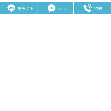
醫美諮詢
私訊
預約
相關主題
無限電波POTENZA
神比微針電波Virtue
超微波ONDA
EXION E電波
無雙電波 DENSITY
美國音波2.0 極透+