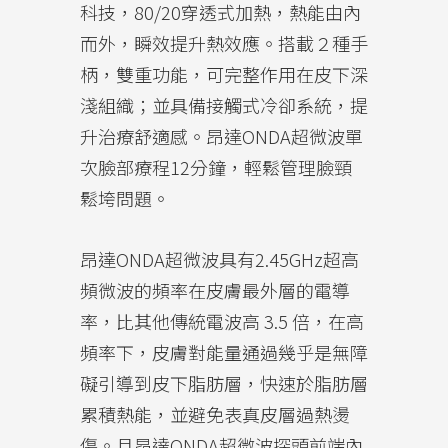
科技，80/20穿透式加熱，熱能由內
而外，瞬效提升熱效應。搭載２種手
柄，雙重功能，可完整作用在皮下深
淺組織；並具備接觸式冷卻系統，提
升治療舒適感。昂達ONDA超微波單
次臉部療程12分鐘，輕鬆管理臉頸
鬆垮問題。
昂達ONDA超微波具有2.45GHz超高
頻微波的頻率在皮膚最外層的電導
率，比其他傳統電波高 3.5 倍，在高
頻率下，皮膚對能量通過幾乎是無障
礙引導到皮下脂肪層，快速於脂肪層
累積熱能，並避免表真皮層過熱燙
傷。且昂達ONDA超微波探頭前端內