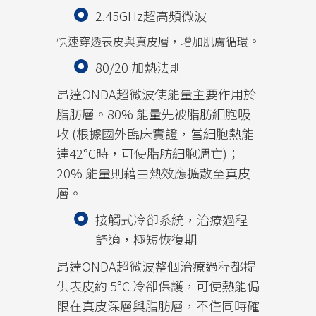
2.45GHz超高頻微波
快速穿透表皮與真皮層，增加肌膚循環。
80/20 加熱法則
昂達ONDA超微波使能量主要作用於
脂肪層。80% 能量先被脂肪細胞吸
收 (根據國外臨床實證，當細胞熱能
達42°C時，可使脂肪細胞凋亡)；
20% 能量則藉由熱效應擴散至真皮
層。
接觸式冷卻系統，治療過程
舒適，極短恢復期
昂達ONDA超微波整個治療過程都提
供表皮約 5°C 冷卻保護，可使熱能侷
限在真皮深層與脂肪層，不僅同時確