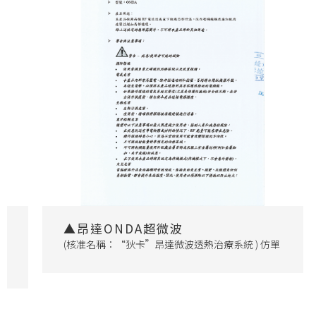
▲昂達ONDA超微波
可
(核准名稱：“狄卡”昂達微波透熱治療系統 ) 仿單