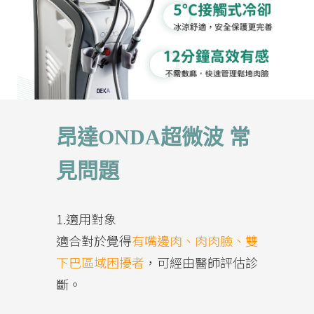
昂達ONDA超微波 常
見問題
1.適用對象
適合對於覺得
有嘴邊肉、肉肉臉、雙
下巴區域困擾者
，可經由醫師評估診
斷。