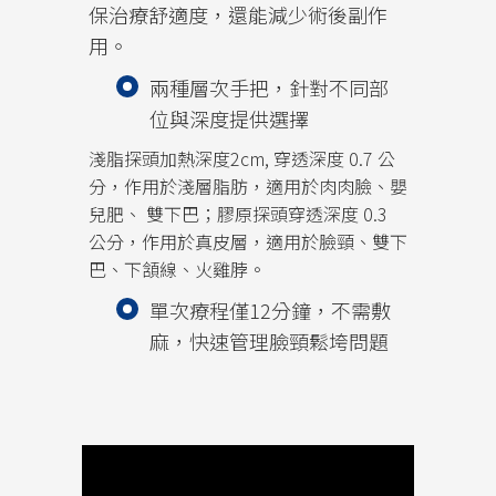
保治療舒適度，還能減少術後副作
用。
兩種層次手把，針對不同部
位與深度提供選擇
淺脂探頭加熱深度2cm, 穿透深度 0.7 公
分，作用於淺層脂肪，適用於肉肉臉、嬰
兒肥、 雙下巴；膠原探頭穿透深度 0.3
公分，作用於真皮層，適用於臉頸、雙下
巴、下頷線、火雞脖。
單次療程僅12分鐘，不需敷
麻，快速管理臉頸鬆垮問題